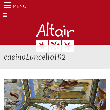
MENU
Menu
casinoLancellotti2