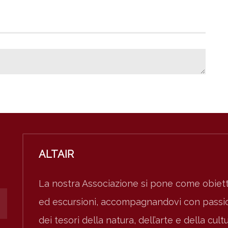
ALTAIR
La nostra Associazione si pone come obiett
ed escursioni, accompagnandovi con passion
dei tesori della natura, dell’arte e della cult