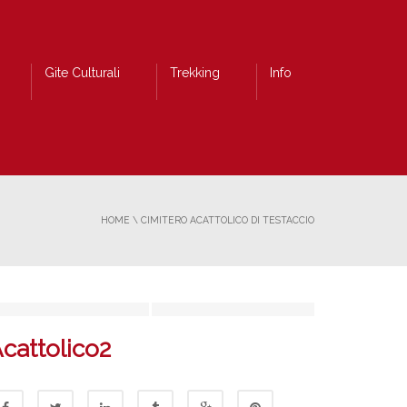
Gite Culturali
Trekking
Info
HOME
\
CIMITERO ACATTOLICO DI TESTACCIO
cattolico2