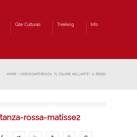
Gite Culturali
Trekking
Info
HOME
\
VIDEOCONFERENZA. "IL COLORE NELL'ARTE": IL ROSSO
tanza-rossa-matisse2