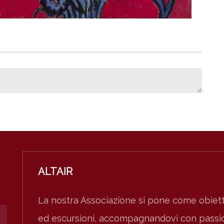
ALTAIR
La nostra Associazione si pone come obiett
ed escursioni, accompagnandovi con passion