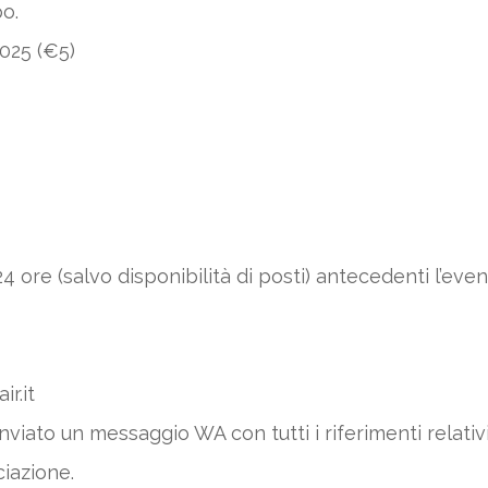
po.
025 (€5)
4 ore (salvo disponibilità di posti) antecedenti l’ev
r.it
nviato un messaggio WA con tutti i riferimenti relati
ciazione.