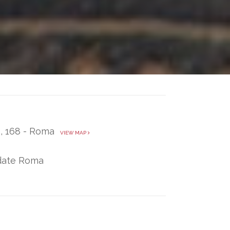
I, 168 - Roma
VIEW MAP
idate Roma