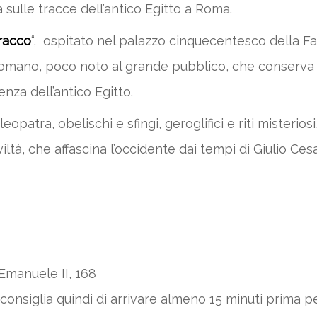
sulle tracce dell’antico Egitto a Roma.
rracco
“, ospitato nel palazzo cinquecentesco della Fa
omano, poco noto al grande pubblico, che conserva al
enza dell’antico Egitto.
Cleopatra, obelischi e sfingi, geroglifici e riti mister
iltà, che affascina l’occidente dai tempi di Giulio Ces
Emanuele II, 168
ta. Si consiglia quindi di arrivare almeno 15 minuti prim