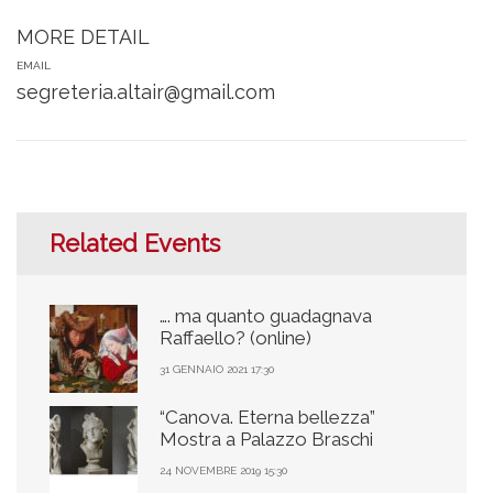
MORE DETAIL
EMAIL
segreteria.altair@gmail.com
Related Events
…. ma quanto guadagnava
Raffaello? (online)
31 GENNAIO 2021 17:30
“Canova. Eterna bellezza”
Mostra a Palazzo Braschi
24 NOVEMBRE 2019 15:30