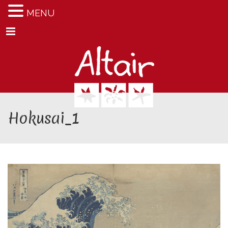
MENU
Menu
Hokusai_1