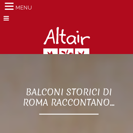
MENU
Menu
BALCONI STORICI DI
ROMA RACCONTANO...