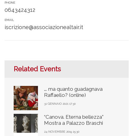
PHONE
0643424312
EMAIL
iscrizione@associazionealtair.it
Related Events
…. ma quanto guadagnava
Raffaello? (online)
31 GENNAIO 2021 17:30
“Canova. Eterna bellezza”
Mostra a Palazzo Braschi
24 NOVEMBRE 2019 15:30