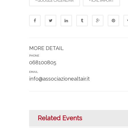
+ GOOGLE CALENDAR
+ ICAL IMPORT
MORE DETAIL
PHONE
068100805
EMAIL
info@associazionealtair.it
Related Events