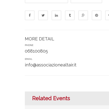
MORE DETAIL
PHONE
068100805
EMAIL
info@associazionealtair.it
Related Events