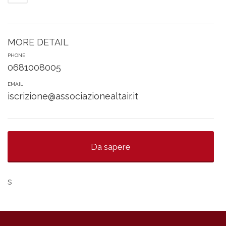
MORE DETAIL
PHONE
0681008005
EMAIL
iscrizione@associazionealtair.it
Da sapere
s