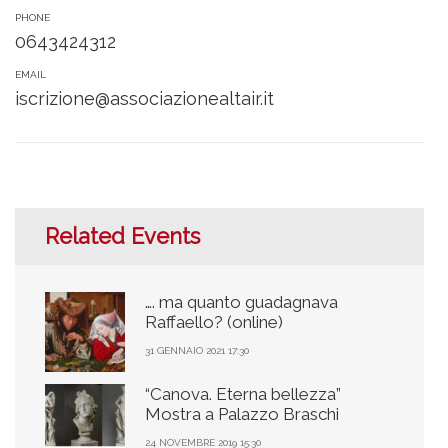
PHONE
0643424312
EMAIL
iscrizione@associazionealtair.it
Related Events
…. ma quanto guadagnava
Raffaello? (online)
31 GENNAIO 2021 17:30
“Canova. Eterna bellezza”
Mostra a Palazzo Braschi
24 NOVEMBRE 2019 15:30