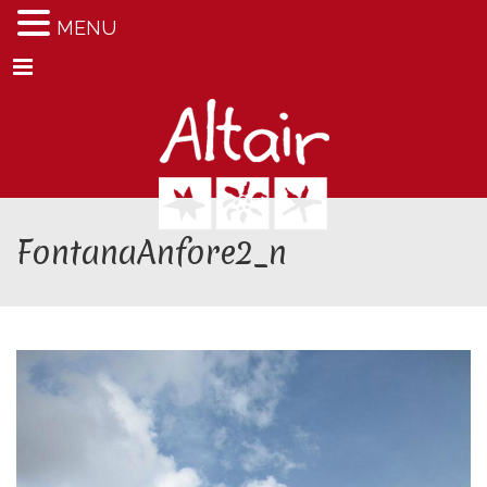
MENU
Menu
FontanaAnfore2_n