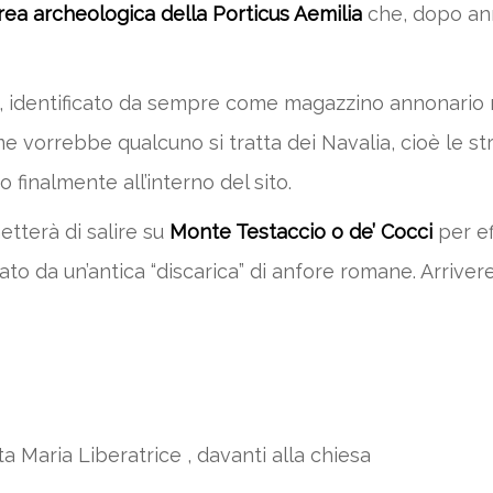
rea archeologica della Porticus Aemilia
che, dopo anni
, identificato da sempre come magazzino annonario m
e vorrebbe qualcuno si tratta dei Navalia, cioè le s
inalmente all’interno del sito.
tterà di salire su
Monte Testaccio o de’ Cocci
per ef
to da un’antica “discarica” di anfore romane. Arriver
 Maria Liberatrice , davanti alla chiesa