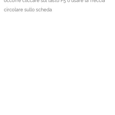
occorre cliccare sul tasto F5 o usare la freccia
circolare sullo scheda