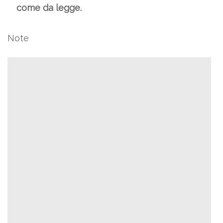
come da legge.
Note