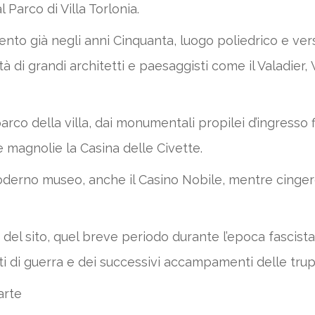
 Parco di Villa Torlonia.
nto già negli anni Cinquanta, luogo poliedrico e ver
 di grandi architetti e paesaggisti come il Valadier, V
arco della villa, dai monumentali propilei d’ingresso 
 e magnolie la Casina delle Civette.
erno museo, anche il Casino Nobile, mentre cingere
el sito, quel breve periodo durante l’epoca fascista i
rti di guerra e dei successivi accampamenti delle tr
arte