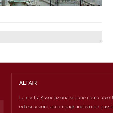
ALTAIR
La nostra Associazione si pone come obiett
ed escursioni, accompagnandovi con passion