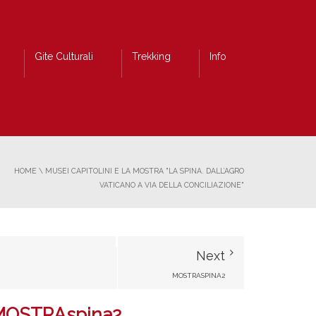
Gite Culturali
Trekking
Info
HOME
\
MUSEI CAPITOLINI E LA MOSTRA "LA SPINA. DALL’AGRO
VATICANO A VIA DELLA CONCILIAZIONE"
Next
MOSTRASPINA2
MOSTRAspina2