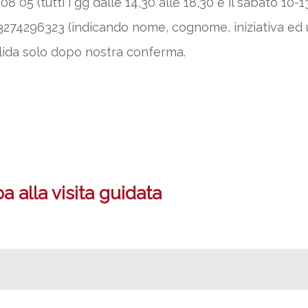
8 05 (tutti i gg dalle 14,30 alle 18,30 e il sabato 10-13
274296323 (indicando nome, cognome, iniziativa ed 
ida solo dopo nostra conferma.
 alla visita guidata