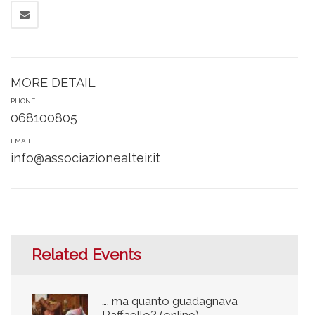
MORE DETAIL
PHONE
068100805
EMAIL
info@associazionealteir.it
Related Events
…. ma quanto guadagnava