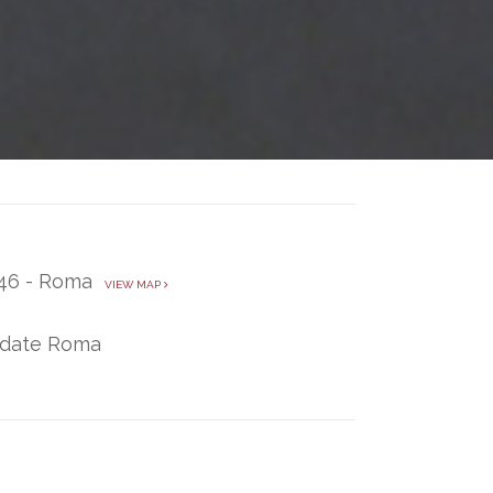
, 46 - Roma
VIEW MAP
uidate Roma