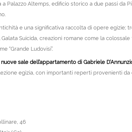
a Palazzo Altemps, edificio storico a due passi da P
no.
antichità e una significativa raccolta di opere egizie; t
 il Galata Suicida, creazioni romane come la colossal
me “Grande Ludovisi”.
e
nuove sale dell’appartamento di Gabriele D’Annunzi
zione egizia, con importanti reperti provenienti da edi
llinare, 46