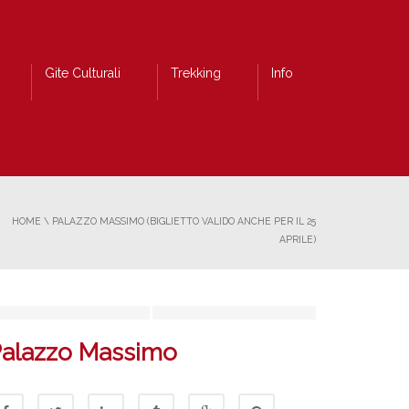
Gite Culturali
Trekking
Info
HOME
\
PALAZZO MASSIMO (BIGLIETTO VALIDO ANCHE PER IL 25
APRILE)
alazzo Massimo