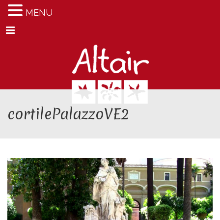
MENU
Menu
cortilePalazzoVE2