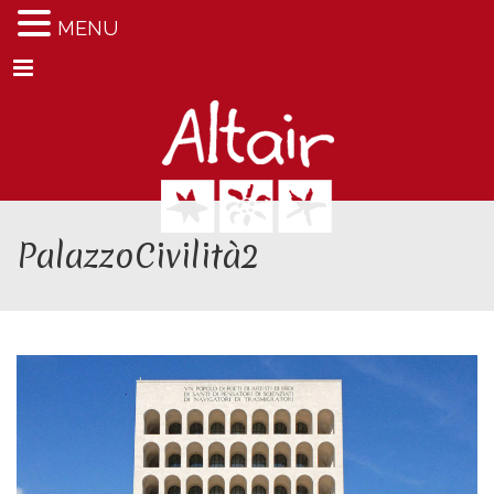
MENU
Menu
PalazzoCivilità2