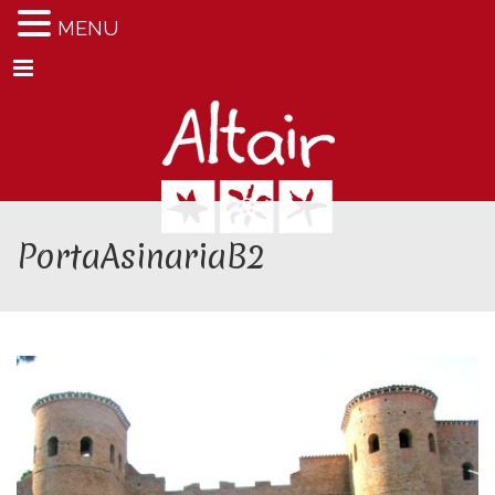
MENU
Menu
PortaAsinariaB2