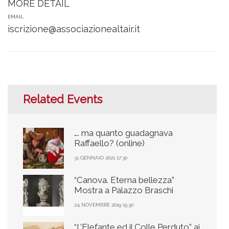
MORE DETAIL
EMAIL
iscrizione@associazionealtair.it
Related Events
…. ma quanto guadagnava
Raffaello? (online)
31 GENNAIO 2021 17:30
“Canova. Eterna bellezza”
Mostra a Palazzo Braschi
24 NOVEMBRE 2019 15:30
“L’Elefante ed il Colle Perduto” ai