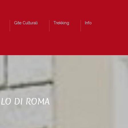
Gite Culturali
Trekking
Info
OLO DI ROMA