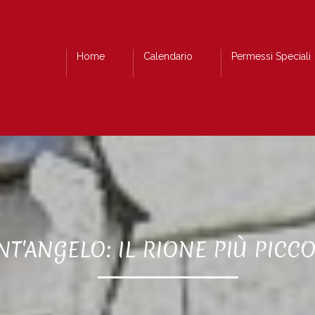
Home
Calendario
Permessi Speciali
NT'ANGELO: IL RIONE PIÙ PICC