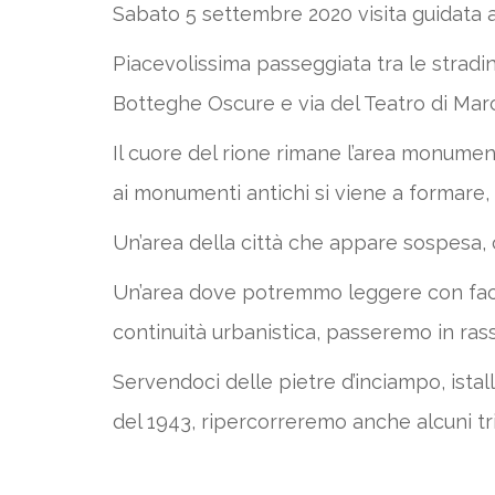
Sabato 5 settembre 2020 visita guidata a 
Piacevolissima passeggiata tra le stradine
Botteghe Oscure e via del Teatro di Marce
Il cuore del rione rimane l’area monument
ai monumenti antichi si viene a formare,
Un’area della città che appare sospesa, 
Un’area dove potremmo leggere con facili
continuità urbanistica, passeremo in rass
Servendoci delle pietre d’inciampo, istal
del 1943, ripercorreremo anche alcuni tris