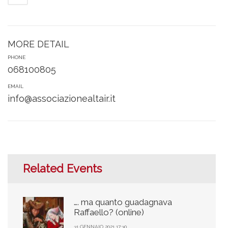
MORE DETAIL
PHONE
068100805
EMAIL
info@associazionealtair.it
Related Events
…. ma quanto guadagnava
Raffaello? (online)
31 GENNAIO 2021 17:30