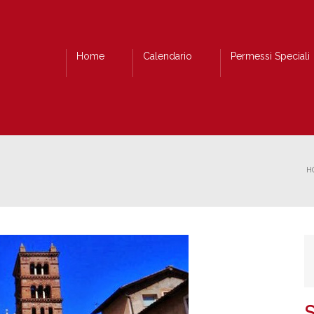
Home
Calendario
Permessi Speciali
H
S