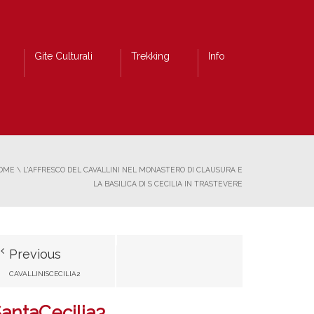
Gite Culturali
Trekking
Info
OME
\
L'AFFRESCO DEL CAVALLINI NEL MONASTERO DI CLAUSURA E
LA BASILICA DI S CECILIA IN TRASTEVERE
Previous
CAVALLINISCECILIA2
antaCecilia3