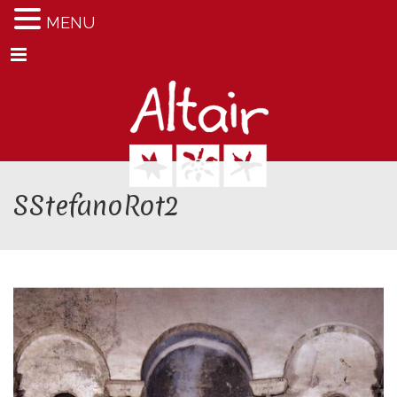
MENU
Menu
SStefanoRot2