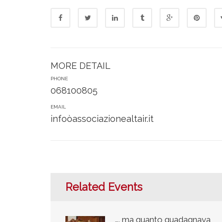
MORE DETAIL
PHONE
068100805
EMAIL
infoòassociazionealtair.it
Related Events
…. ma quanto guadagnava