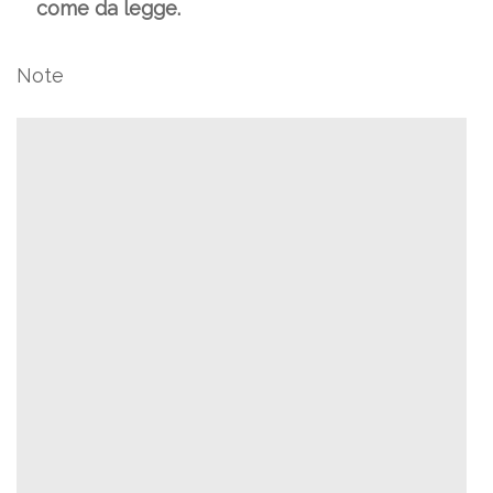
come da legge.
Note