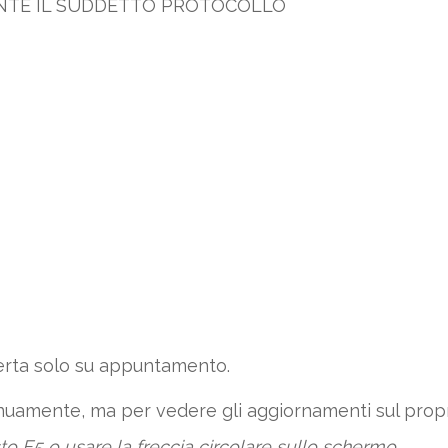
ENTE IL SUDDETTO PROTOCOLLO
erta solo su appuntamento.
tinuamente, ma per vedere gli aggiornamenti sul pr
sto F5 o usare la freccia circolare sullo schermo