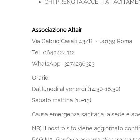
CHI PRENOTA ACCETTA TACITAM
Associazione Altair
Via Gabrio Casati 43/B • 00139 Roma
Tel 0643424312
WhatsApp 3274296323
Orario:
Dal lunedì al venerdì (14,30-18,30)
Sabato mattina (10-13)
Causa emergenza sanitaria la sede è ap
NB) Il nostro sito viene aggiornato con
PAGINA.
Per farlo occorre cliccare sul ta