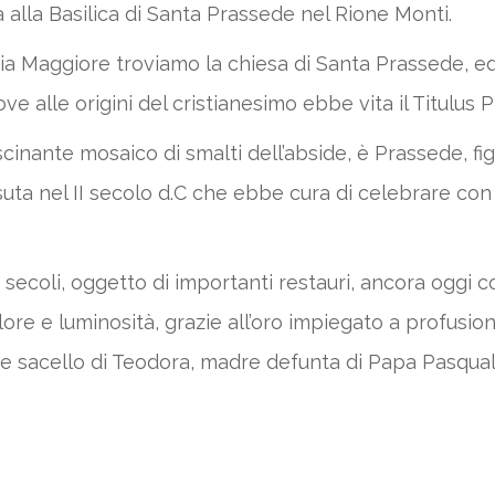
 alla Basilica di Santa Prassede nel Rione Monti.
ria Maggiore troviamo la chiesa di Santa Prassede, ed
e alle origini del cristianesimo ebbe vita il Titulus P
ffascinante mosaico di smalti dell’abside, è Prassede, f
ta nel II secolo d.C che ebbe cura di celebrare con de
i secoli, oggetto di importanti restauri, ancora oggi 
ore e luminosità, grazie all’oro impiegato a profusion
 sacello di Teodora, madre defunta di Papa Pasqual