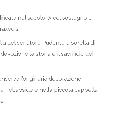
ificata nel secolo IX col sostegno e
raxedis.
iglia del senatore Pudente e sorella di
vozione la storia e il sacrificio dei
conserva l’originaria decorazione
e nell’abside e nella piccola cappella
e.