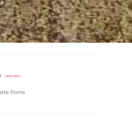
/a
VIEW MAP
idate Roma