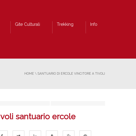
Gite Culturali
Trekking
Info
HOME
\
SANTUARIO DI ERCOLE VINCITORE A TIVOLI
ivoli santuario ercole