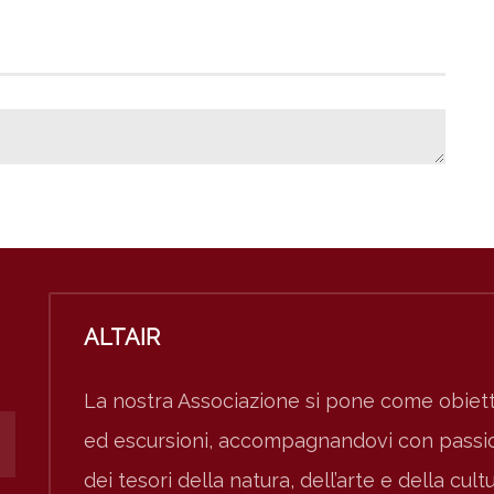
ALTAIR
La nostra Associazione si pone come obiett
ed escursioni, accompagnandovi con passion
dei tesori della natura, dell’arte e della cult