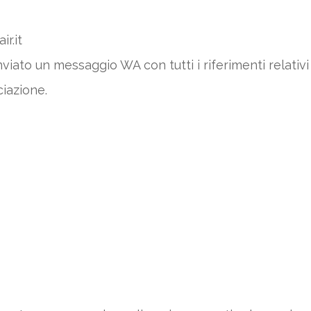
r.it
nviato un messaggio WA con tutti i riferimenti relati
ciazione.