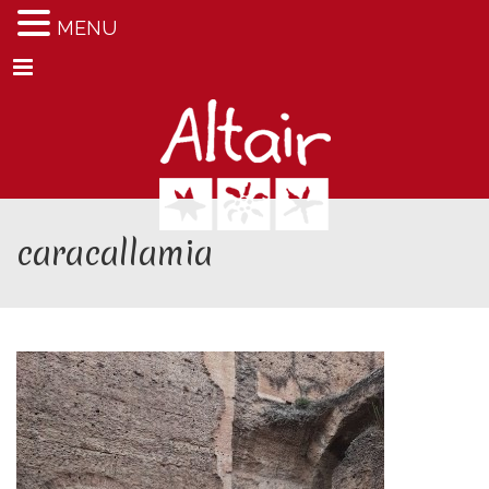
MENU
Menu
caracallamia