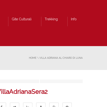
Gite Culturali
Trekking
Info
HOME
\
VILLA ADRIANA AL CHIARO DI LUNA
illaAdrianaSera2