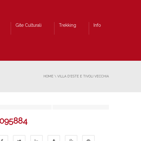
Gite Culturali
Trekking
Info
HOME
\
VILLA D'ESTE E TIVOLI VECCHIA
1095884