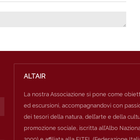
ALTAIR
La nostra Associazione si pone come obiett
ed escursioni, accompagnandovi con passion
dei tesori della natura, dell’arte e della cult
promozione sociale, iscritta all’Albo Nazio
2000) e affiliata alla FITEL (Federazione Ital