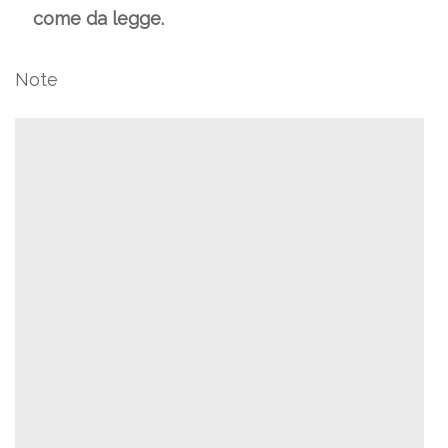
come da legge.
Note