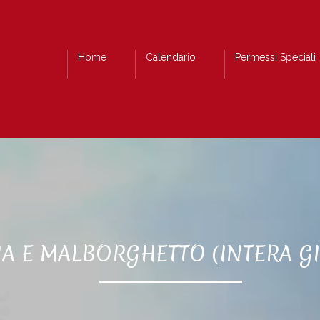
Home
Calendario
Permessi Speciali
VIA E MALBORGHETTO (INTERA G