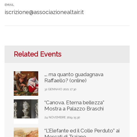
EMAIL
iscrizione@associazionealtair.it
Related Events
…. ma quanto guadagnava
Raffaello? (online)
31 GENNAIO 2021 17:30
“Canova. Eterna bellezza”
Mostra a Palazzo Braschi
24 NOVEMBRE 2019 15:30
“L’Elefante ed il Colle Perduto” ai
Mercati di Traiano