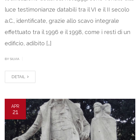
luce testimonianze databili tra il VI e il II secolo
a.C., identificate, grazie allo scavo integrale
effettuato tra il 1996 e il 1998, come i resti di un
edificio, adibito […]
|
BY SILVIA
DETAIL
APR
21