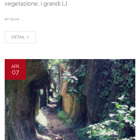
vegetazione, i grandi […]
|
BY SILVIA
DETAIL
APR
07