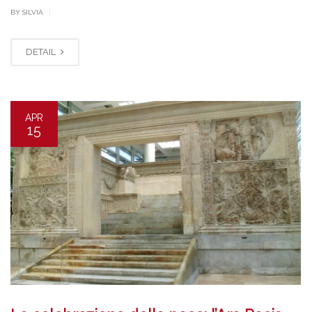
|
BY SILVIA
DETAIL
APR
15