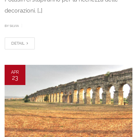
decorazioni. […]
|
BY SILVIA
DETAIL
APR
23