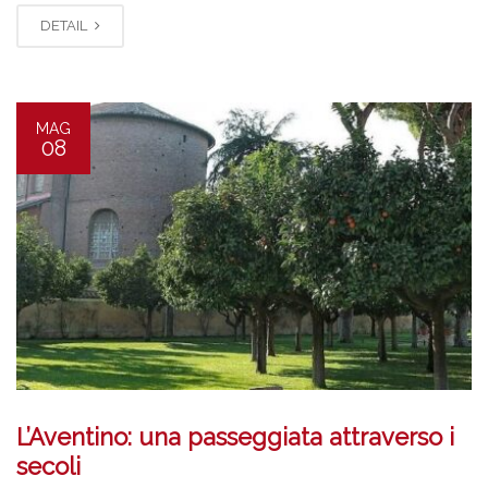
DETAIL
MAG
08
L’Aventino: una passeggiata attraverso i
secoli