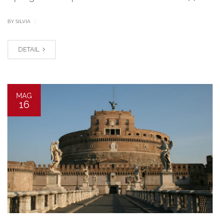
|
BY SILVIA
DETAIL
MAG
16