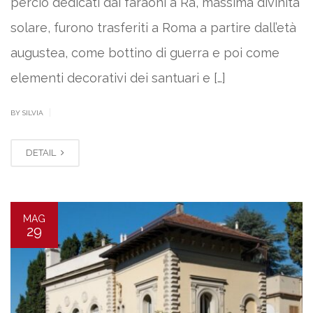
perciò dedicati dai faraoni a Ra, massima divinità
solare, furono trasferiti a Roma a partire dall’età
augustea, come bottino di guerra e poi come
elementi decorativi dei santuari e […]
|
BY SILVIA
DETAIL
MAG
29