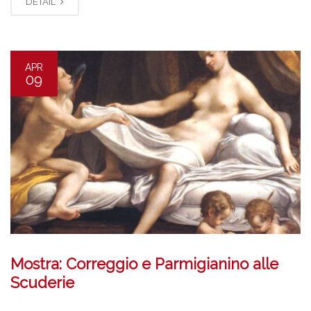
DETAIL
APR
09
Mostra: Correggio e Parmigianino alle
Scuderie