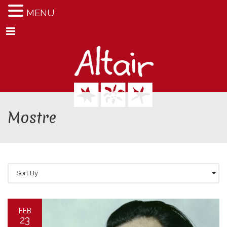
MENU
Menu
Mostre
Sort By
FEB
23