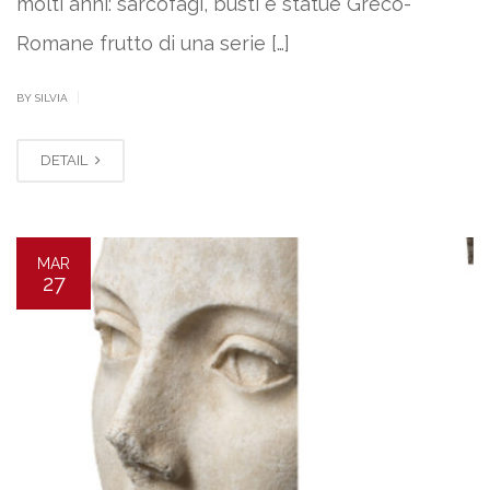
molti anni: sarcofagi, busti e statue Greco-
Romane frutto di una serie […]
|
BY SILVIA
DETAIL
MAR
27