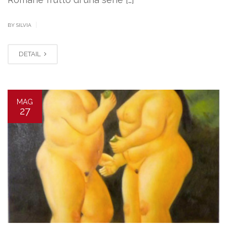
|
BY SILVIA
DETAIL
MAG
27