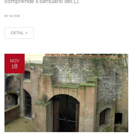
comprende il santuario del […]
|
BY ALTAIR
DETAIL
NOV
18