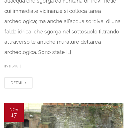
all’acqua che sgorga da Fontana di Trevi, nelle
cui immediate vicinanze si colloca l’area
archeologica; ma anche all’acqua sorgiva, di una
falda idrica, che sgorga nel sottosuolo filtrando
attraverso le antiche murature dell’area
archeologica. Sono state […]
|
BY SILVIA
DETAIL
NOV
17