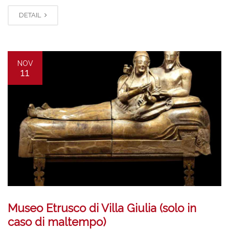
DETAIL
NOV
11
Museo Etrusco di Villa Giulia (solo in
caso di maltempo)