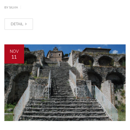
|
BY SILVIA
DETAIL
NOV
11