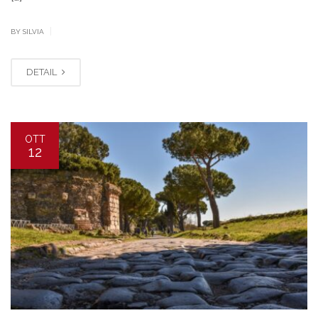
|
BY SILVIA
DETAIL
OTT
12