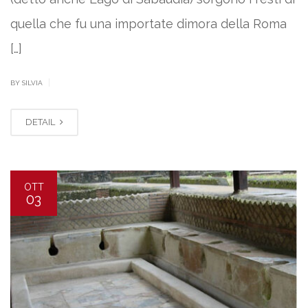
quella che fu una importate dimora della Roma
[…]
|
BY SILVIA
DETAIL
OTT
03