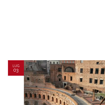
LUG
03