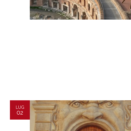
LUG
02