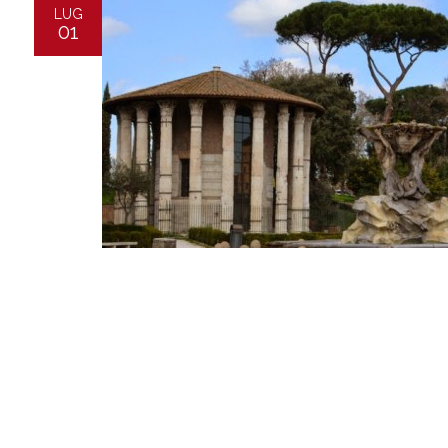
LUG
01