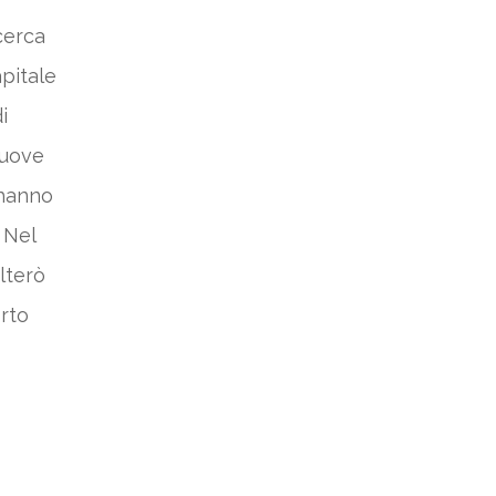
icerca
pitale
i
nuove
 hanno
 Nel
alterò
orto