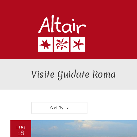
Visite Guidate Roma
Sort By
LUG
16