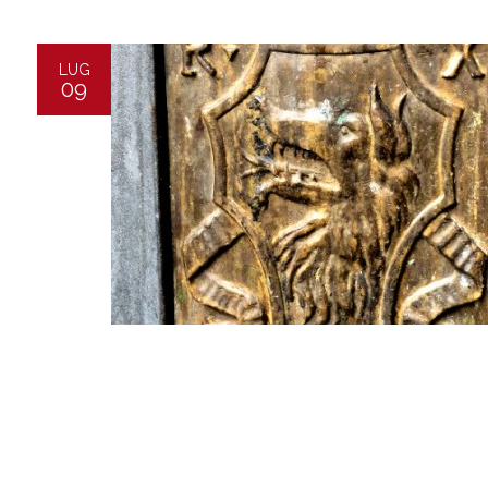
LUG
09