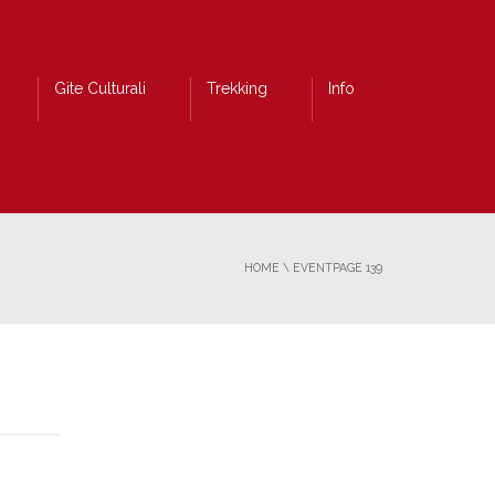
Gite Culturali
Trekking
Info
HOME
\
EVENT
PAGE 139