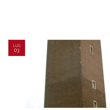
LUG
03