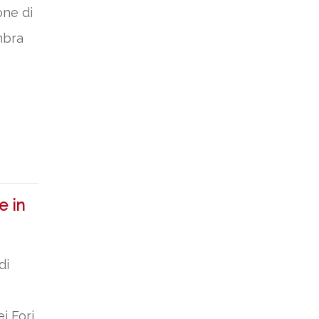
one di
mbra
e in
di
i Fori