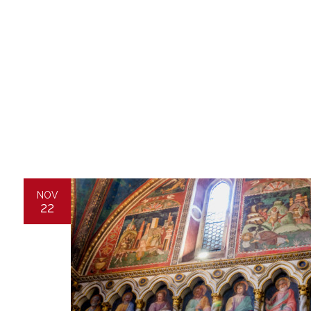
NOV
22