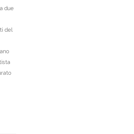
 a due
i del
tano
tista
urato