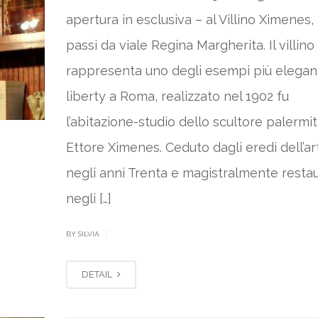
apertura in esclusiva – al Villino Ximenes,
passi da viale Regina Margherita. Il villino
rappresenta uno degli esempi più elegant
liberty a Roma, realizzato nel 1902 fu
l’abitazione-studio dello scultore palermi
Ettore Ximenes. Ceduto dagli eredi dell’ar
negli anni Trenta e magistralmente resta
negli […]
|
BY SILVIA
DETAIL