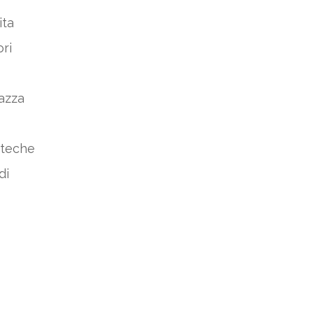
ita
ori
iazza
oteche
di