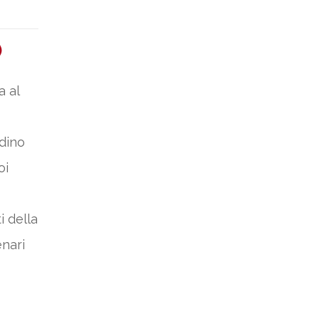
)
a al
adino
oi
i della
enari