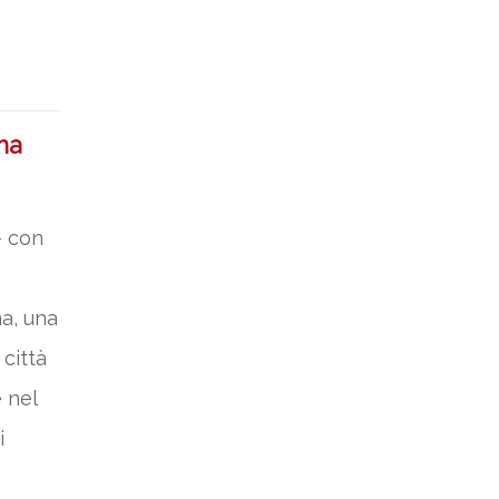
ana
– con
na, una
città
 nel
i