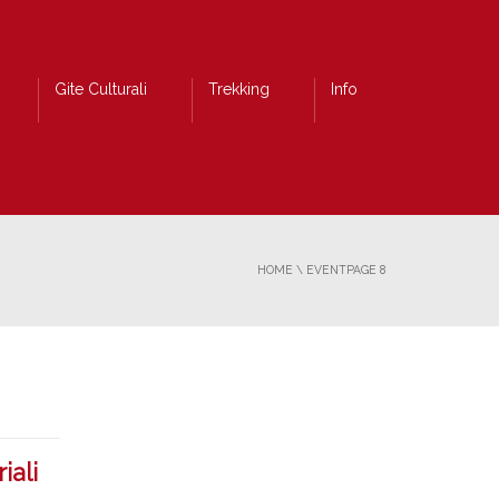
Gite Culturali
Trekking
Info
HOME
\
EVENT
PAGE 8
iali