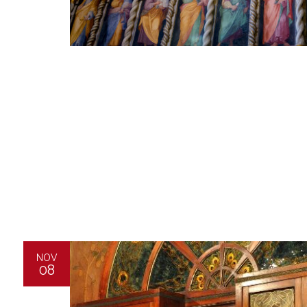
NOV
08