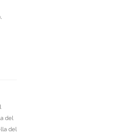
,
l
a del
la del