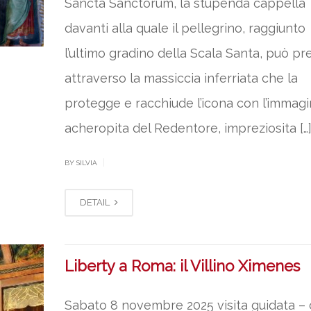
Sancta Sanctorum, la stupenda cappella
davanti alla quale il pellegrino, raggiunto
l’ultimo gradino della Scala Santa, può pr
attraverso la massiccia inferriata che la
protegge e racchiude l’icona con l’immag
acheropita del Redentore, impreziosita […
|
BY SILVIA
DETAIL
Liberty a Roma: il Villino Ximenes
Sabato 8 novembre 2025 visita guidata –