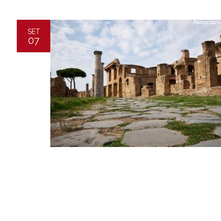
SET
07